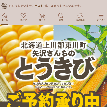
いらっしゃいませ、
ゲスト
様。
ルビットマルシェです。
ホーム
検討中
カート
検索
注文履歴
メニュー